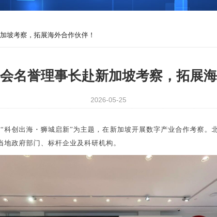
加坡考察，拓展海外合作伙伴！
协会名誉理事长赴新加坡考察，拓展海
2026-05-25
俱乐部以“科创出海・狮城启新”为主题，在新加坡开展数字产业合作考
当地政府部门、标杆企业及科研机构。